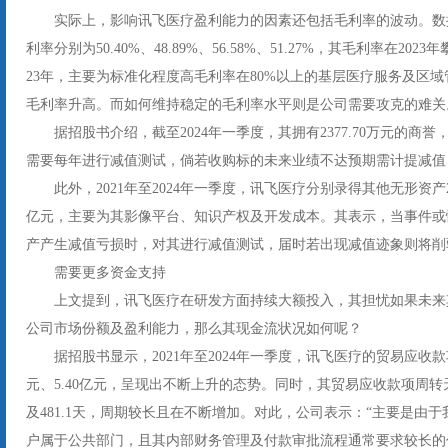
实际上，影响讯飞医疗盈利能力的因素还包括毛利率的波动。数据显
利率分别为50.40%、48.89%、56.58%、51.27%，其毛利率在2
23年，主要为标准化程度高毛利率在80%以上的基层医疗服务及区
毛利率升高。而如何维持稳定的毛利率水平则是公司需要攻克的难关
据招股书介绍，截至2024年一季度，其拥有2377.70万元的商誉
需要每年进行减值测试，倘若收购标的未来业绩不达预期需计提减值
此外，2021年至2024年一季度，讯飞医疗分别录得其他无形资产2.06
亿元，主要为其影像平台、知识产权及开发成本。其表示，当事件或
产产生减值亏损时，对其进行减值测试，届时若出现减值迹象则将削
需要更多资金支持
上文提到，讯飞医疗在研发方面持续大额投入，其担忧如果未来
公司市场份额及盈利能力，那么其现金流状况如何呢？
据招股书显示，2021年至2024年一季度，讯飞医疗的贸易应收款项分
元、5.40亿元，呈现出不断上升的态势。同时，其贸易应收款项周转天数分别
及481.1天，周期较长且在不断增加。对此，公司表示：“主要是由
户属于公共部门，且其内部财务管理及付款审批流程通常要求较长的