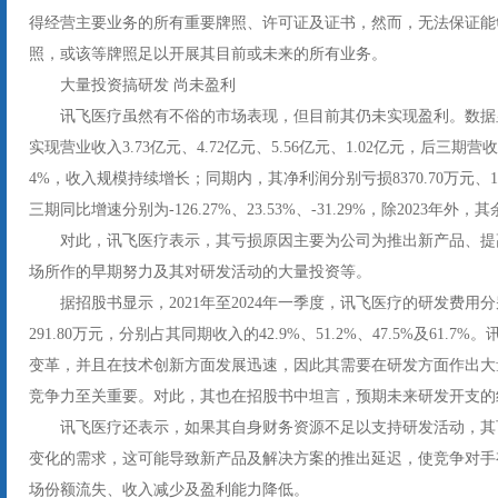
得经营主要业务的所有重要牌照、许可证及证书，然而，无法保证能
照，或该等牌照足以开展其目前或未来的所有业务。
大量投资搞研发 尚未盈利
讯飞医疗虽然有不俗的市场表现，但目前其仍未实现盈利。数据显示
实现营业收入3.73亿元、4.72亿元、5.56亿元、1.02亿元，后三期营收增速
4%，收入规模持续增长；同期内，其净利润分别亏损8370.70万元、1.89
三期同比增速分别为-126.27%、23.53%、-31.29%，除2023年外
对此，讯飞医疗表示，其亏损原因主要为公司为推出新产品、提
场所作的早期努力及其对研发活动的大量投资等。
据招股书显示，2021年至2024年一季度，讯飞医疗的研发费用分别为1
291.80万元，分别占其同期收入的42.9%、51.2%、47.5%及61
变革，并且在技术创新方面发展迅速，因此其需要在研发方面作出大
竞争力至关重要。对此，其也在招股书中坦言，预期未来研发开支的
讯飞医疗还表示，如果其自身财务资源不足以支持研发活动，其
变化的需求，这可能导致新产品及解决方案的推出延迟，使竞争对手
场份额流失、收入减少及盈利能力降低。